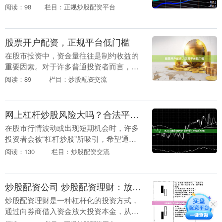
域，资金利用率往往决定着收益空间。对
阅读：98
栏目：正规炒股配资平台
于许多投资者而言，期货配资已成为放大
交易规模....
股票开户配资，正规平台低门槛
在股市投资中，资金量往往是制约收益的
重要因素。对于许多普通投资者而言，如
何通过合规渠道获得更多操作资金，成为
阅读：89
栏目：炒股配资交流
一个现实需求。本文将围绕**股票开户配
资**这一主题....
网上杠杆炒股风险大吗？合法平台与高收益陷阱揭秘
在股市行情波动或出现短期机会时，许多
投资者会被“杠杆炒股”所吸引，希望通过
放大资金来获取更高收益。然而炒股配资
阅读：130
栏目：炒股配资交流
公司，网上杠杆炒股究竟风险有多大？哪
些平台合法？高....
炒股配资公司 炒股配资理财：放大收益，把握财富机遇
炒股配资理财是一种杠杆化的投资方式，
通过向券商借入资金放大投资本金，从而
提高收益率。对于有经验的投资者来说，