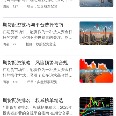
索引擎中输入“实时股票配资平台”，一系
阅读：127
栏目：实盘股票配资
列声称能“放大收益”、“快速盈利”的标题
跃....
期货配资技巧与平台选择指南
在期货市场中，配资作为一种放大资金杠
杆的方式，受到不少投资者的关注。然
而，期货配资既可能放大收益，也可能放
阅读：77
栏目：炒股配资交流
大风险。掌握正确的配资技巧并选择合规
平台炒股配资公司，....
期货配资策略：风险预警与合规选择
在期货市场中，配资作为一种放大资金杠
杆的操作方式，吸引了众多追求高收益的
投资者。然而，高收益往往伴随着高风
阅读：150
栏目：实盘股票配资
险。本文将深入探讨期货配资的策略、风
险预警机制以及合规....
期货配资排名｜权威榜单精选
# 期货配资排名｜权威榜单精选：2025年
投资者必看的合规平台指南 在期货交易领