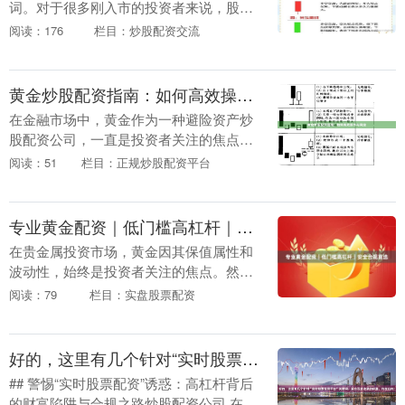
词。对于很多刚入市的投资者来说，股票
里杠杆什么意思可能还比较模糊。简单来
阅读：176
栏目：炒股配资交流
说，**股票杠杆是指投资者通过借入资金
来增加投资本....
黄金炒股配资指南：如何高效操作与风控
在金融市场中，黄金作为一种避险资产炒
股配资公司，一直是投资者关注的焦点。
而“黄金炒股配资”则是将黄金投资与股票
阅读：51
栏目：正规炒股配资平台
配资相结合的一种策略，旨在通过杠杆放
大收益。然而，....
专业黄金配资｜低门槛高杠杆｜安全合规首选
在贵金属投资市场，黄金因其保值属性和
波动性，始终是投资者关注的焦点。然而
炒股配资公司，资金门槛、杠杆限制以及
阅读：79
栏目：实盘股票配资
平台安全性，常常成为普通投资者参与黄
金交易的拦路虎。....
好的，这里有几个针对“实时股票配资平台”关键词、适合百度收录的标题，均在以内：
## 警惕“实时股票配资”诱惑：高杠杆背后
的财富陷阱与合规之路炒股配资公司 在搜