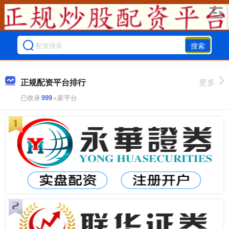
搜索
正规配资平台排行
更多
已收录
999
+家平台