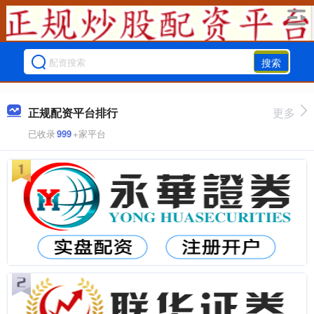
搜索
正规配资平台排行
更多
已收录
999
+家平台