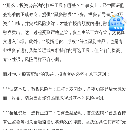
**那么，投资者合法的杠杆工具有哪些？** 事实上，经中国证监
会批准的正规券商，提供**融资融券**业务。投资者需满足50万
资产门槛，并完成风险测评，才能在授信额度内进行融资买入或
融券卖出。这一过程受到严格监管，资金由第三方存管，交易真
实进入市场。此外，**股指期货、期权**等金融衍生品，也是专
业投资者进行风险管理或杠杆操作的可选工具，但它们门槛高、
专业性强，风险同样不容小觑。
面对“实时股票配资”的诱惑，投资者务必坚守以下原则：
* **认清本质，敬畏风险**：杠杆是双刃剑，首要功能是放大风险
而非收益。切勿因市场狂热而忽视最基本的风险控制。
* **验证资质，选择正道**：任何金融活动，首先查询平台是否持
有证监会等相关金融监管机构颁发的牌照。坚决远离任何声称“无