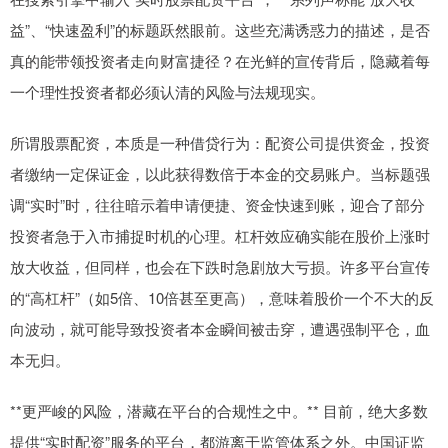
益”、“快速盈利”的标题跃然眼前。这些充满诱惑力的描述，是否
真的能带领投资者走向财富捷径？在光鲜的宣传背后，隐藏着每
一个理性投资者都必须认清的风险与法规现实。
所谓股票配资，本质是一种借贷行为：配资公司提供资金，投资
者缴纳一定保证金，以此获得数倍于本金的交易账户。当标题强
调“实时”时，往往暗示着申请便捷、资金快速到账，迎合了部分
投资者急于入市捕捉时机的心理。杠杆效应确实能在股价上涨时
放大收益，但同样，也会在下跌时急剧放大亏损。许多平台宣传
的“高杠杆”（如5倍、10倍甚至更高），意味着股价一个不大的反
向波动，就可能导致投资者本金瞬间被击穿，遭遇强制平仓，血
本无归。
**更严峻的风险，潜藏在平台的合规性之中。** 目前，绝大多数
提供“实时配资”服务的平台，都游离于监管体系之外。中国证监