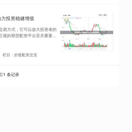
助力投资稳健增值
交易方式，它可以放大投资者的
正规的期货配资平台至关重要，
栏目：炒股配资交流
 页/1 条记录