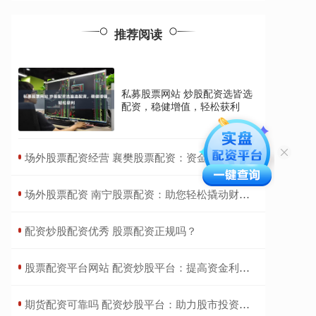
推荐阅读
私募股票网站 炒股配资选皆选
配资，稳健增值，轻松获利
​场外股票配资经营 襄樊股票配资：资金杠杆，投资新选择
​场外股票配资 南宁股票配资：助您轻松撬动财富大门
​配资炒股配资优秀 股票配资正规吗？
​股票配资平台网站 配资炒股平台：提高资金利用效率
​期货配资可靠吗 配资炒股平台：助力股市投资，实现财富增值