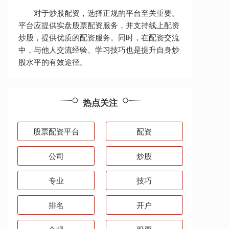
对于炒股配资，选择正规的平台至关重要。
平台应提供实盘股票配资服务，并支持线上配资
炒股，提供优质的配资服务。同时，在配资交流
中，与他人交流经验、学习技巧也是提升自身炒
股水平的有效途径。
热点关注
股票配资平台
配资
公司
炒股
专业
技巧
排名
开户