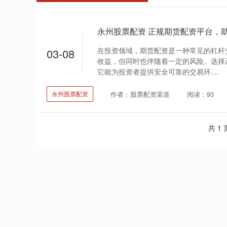
永州股票配资 正规期货配资平台，
在投资领域，期货配资是一种常见的杠杆
03-08
收益，但同时也伴随着一定的风险。选择
它能为投资者提供安全可靠的交易环....
作者：股票配资渠道
阅读：93
永州股票配资
共 1