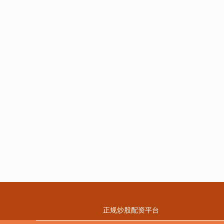
正规炒股配资平台