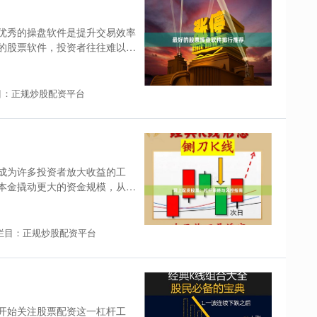
优秀的操盘软件是提升交易效率
的股票软件，投资者往往难以抉
目：正规炒股配资平台
成为许多投资者放大收益的工
本金撬动更大的资金规模，从而
栏目：正规炒股配资平台
开始关注股票配资这一杠杆工