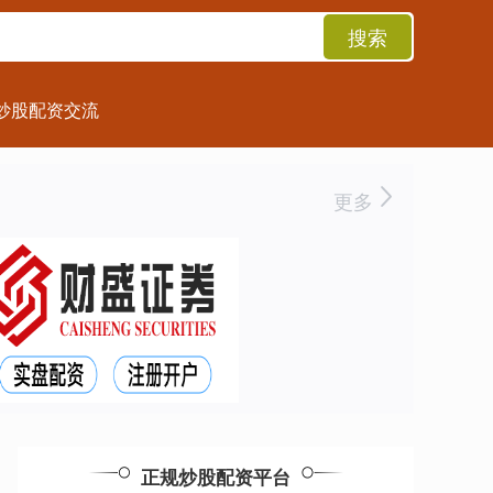
搜索
炒股配资交流
更多
正规炒股配资平台