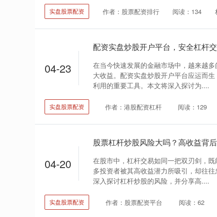
作者：股票配资排行
阅读：134
实盘股票配资
在当今快速发展的金融市场中，越来越多
04-23
大收益。配资实盘炒股开户平台应运而生
利用的重要工具。本文将深入探讨为....
作者：港股配资杠杆
阅读：129
实盘股票配资
股票杠杆炒股风险大吗？高收益背后
在股市中，杠杆交易如同一把双刃剑，既
04-20
多投资者被其高收益潜力所吸引，却往往
深入探讨杠杆炒股的风险，并分享高....
作者：股票配资平台
阅读：62
实盘股票配资