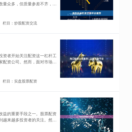
数量众多，但质量参差不齐，如
栏目：炒股配资交流
投资者开始关注配资这一杠杆工
家配资公司。然而，面对市场上
栏目：实盘股票配资
收益的重要手段之一。股票配资
到越来越多投资者的关注。然