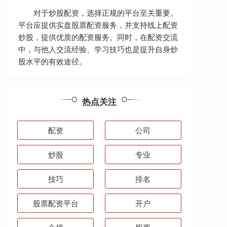
对于炒股配资，选择正规的平台至关重要。
平台应提供实盘股票配资服务，并支持线上配资
炒股，提供优质的配资服务。同时，在配资交流
中，与他人交流经验、学习技巧也是提升自身炒
股水平的有效途径。
热点关注
配资
公司
炒股
专业
技巧
排名
股票配资平台
开户