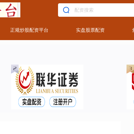
正规炒股配资平台
实盘股票配资