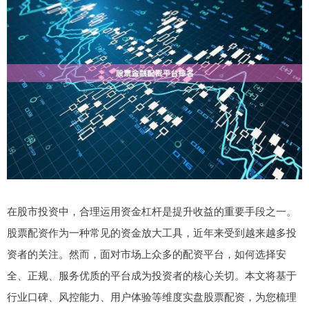
在股市投资中，合理运用资金杠杆是提升收益的重要手段之一。
股票配资作为一种常见的资金放大工具，近年来受到越来越多投
资者的关注。然而，面对市场上众多的配资平台，如何选择安
全、正规、服务优质的平台成为投资者的核心关切。本文将基于
行业口碑、风控能力、用户体验等维度实盘股票配资，为您梳理