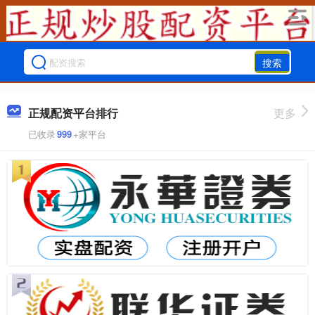
搜索
正规配资平台排行
更多
已收录
999
+家平台