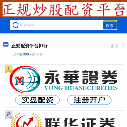
搜索
正规配资平台排行
更多
已收录
999
+家平台