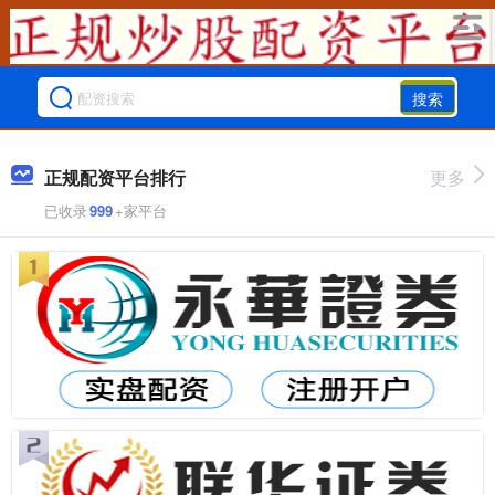
搜索
正规配资平台排行
更多
已收录
999
+家平台