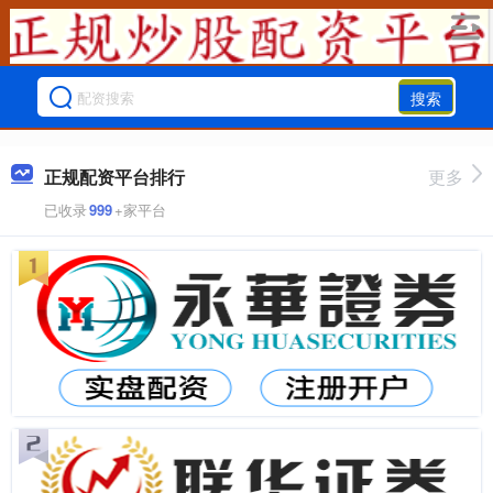
搜索
正规配资平台排行
更多
已收录
999
+家平台