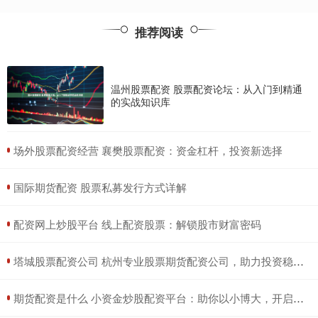
推荐阅读
温州股票配资 股票配资论坛：从入门到精通
的实战知识库
​场外股票配资经营 襄樊股票配资：资金杠杆，投资新选择
​国际期货配资 股票私募发行方式详解
​配资网上炒股平台 线上配资股票：解锁股市财富密码
​塔城股票配资公司 杭州专业股票期货配资公司，助力投资稳健获利
​期货配资是什么 小资金炒股配资平台：助你以小博大，开启财富之路