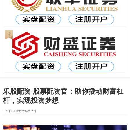
乐股配资 股票配资官：助你撬动财富杠
杆，实现投资梦想
平台：正规炒股配资平台