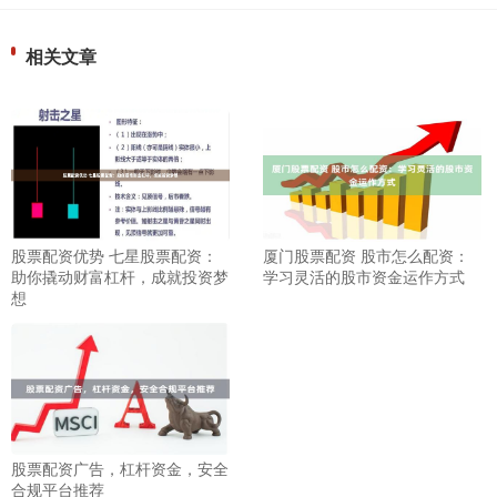
相关文章
股票配资优势 七星股票配资：
厦门股票配资 股市怎么配资：
助你撬动财富杠杆，成就投资梦
学习灵活的股市资金运作方式
想
股票配资广告，杠杆资金，安全
合规平台推荐