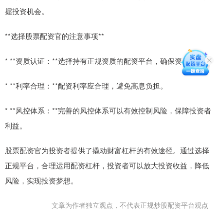
握投资机会。
**选择股票配资官的注意事项**
* **资质认证：**选择持有正规资质的配资平台，确保资金安全。
* **利率合理：**配资利率应合理，避免高息负担。
* **风控体系：**完善的风控体系可以有效控制风险，保障投资者
利益。
股票配资官为投资者提供了撬动财富杠杆的有效途径。通过选择
正规平台，合理运用配资杠杆，投资者可以放大投资收益，降低
风险，实现投资梦想。
文章为作者独立观点，不代表正规炒股配资平台观点