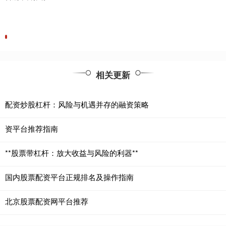
相关更新
配资炒股杠杆：风险与机遇并存的融资策略
资平台推荐指南
**股票带杠杆：放大收益与风险的利器**
国内股票配资平台正规排名及操作指南
北京股票配资网平台推荐