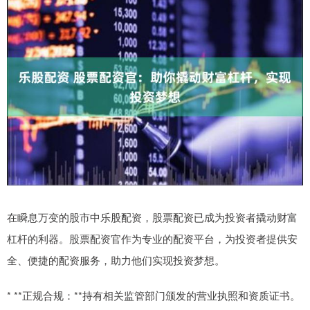
在瞬息万变的股市中乐股配资，股票配资已成为投资者撬动财富
杠杆的利器。股票配资官作为专业的配资平台，为投资者提供安
全、便捷的配资服务，助力他们实现投资梦想。
* **正规合规：**持有相关监管部门颁发的营业执照和资质证书。