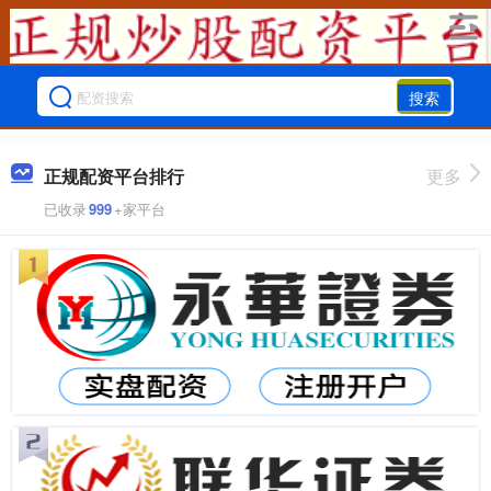
搜索
正规配资平台排行
更多
已收录
999
+家平台