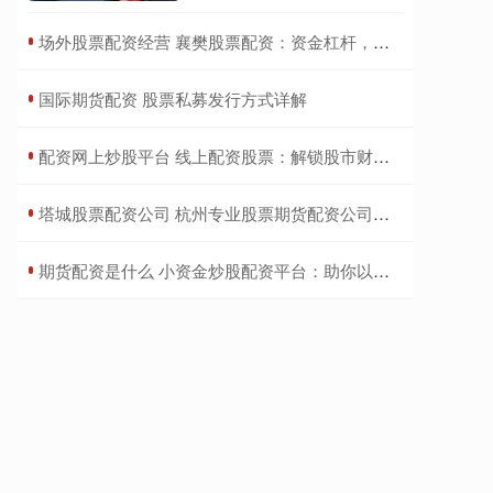
​场外股票配资经营 襄樊股票配资：资金杠杆，投资新选择
​国际期货配资 股票私募发行方式详解
​配资网上炒股平台 线上配资股票：解锁股市财富密码
​塔城股票配资公司 杭州专业股票期货配资公司，助力投资稳健获利
​期货配资是什么 小资金炒股配资平台：助你以小博大，开启财富之路