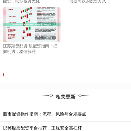
配资，助你投资无忧
便捷高效的投资方式
江苏期货配资 股配资指南：把
握机遇，稳健获利
相关更新
股市配资操作指南：流程、风险与合规要点
邯郸股票配资平台推荐，正规安全高杠杆