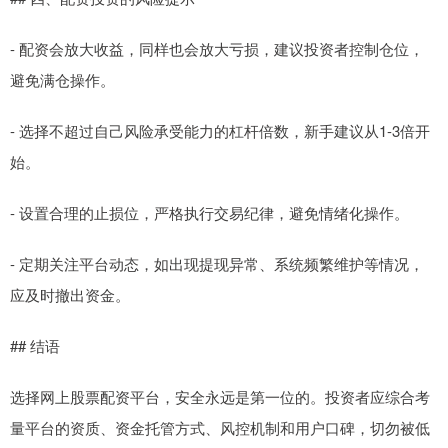
- 配资会放大收益，同样也会放大亏损，建议投资者控制仓位，
避免满仓操作。
- 选择不超过自己风险承受能力的杠杆倍数，新手建议从1-3倍开
始。
- 设置合理的止损位，严格执行交易纪律，避免情绪化操作。
- 定期关注平台动态，如出现提现异常、系统频繁维护等情况，
应及时撤出资金。
## 结语
选择网上股票配资平台，安全永远是第一位的。投资者应综合考
量平台的资质、资金托管方式、风控机制和用户口碑，切勿被低