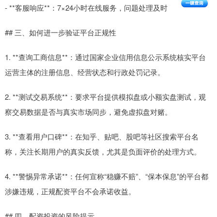
- **客服响应**：7×24小时在线服务，问题处理及时
## 三、如何进一步验证平台正规性
1. **查询工商信息**：通过国家企业信用信息公示系统核实平台
运营主体的注册信息、经营状态和行政处罚记录。
2. **测试交易系统**：要求平台提供模拟盘或小额实盘测试，观
察交易数据是否与真实市场同步，避免虚拟盘对赌。
3. **查看用户口碑**：在知乎、贴吧、股吧等社区搜索平台名
称，关注长期用户的真实反馈，尤其是负面评价的处理方式。
4. **警惕异常承诺**：任何宣称“稳赚不赔”、“保本保息”的平台都
涉嫌违规，正规配资平台不会承诺收益。
## 四、配资投资的风险提示