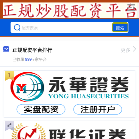
搜索
正规配资平台排行
更多
已收录
999
+家平台