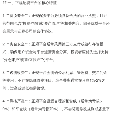
## 一、正规配资平台的核心特征
1. **资质齐全**：正规配资平台必须具备合法的营业执照，且经
营范围包含“投资咨询”或“资产管理”等相关内容。部分优质平台还
会展示与证券公司的合作协议。
2. **资金安全**：正规平台通常采用第三方支付或银行存管模
式，确保用户资金与平台运营资金分离。投资者应优先选择支持
“分仓账户”或“独立账户”的平台。
3. **透明收费**：正规平台会明确公示利息、管理费、交易佣金
等费用，不存在隐藏收费项目。综合费率通常在月息1%-2%之
间，过高或过低都需警惕。
4. **风控严谨**：正规平台设置合理的预警线（通常为亏损5
0%）和平仓线（通常为亏损70%），不会随意修改规则或恶意平