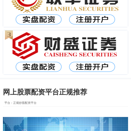
网上股票配资平台正规推荐
平台：正规炒股配资平台